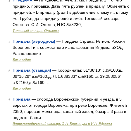
ПРИДАЧА
— ПРИДАЧА, и, жен. 1. см. придать. 2. То, что
3
придано, прибавка. Дать пять рублей в придачу. Обменять с
придачей. • В придачу (разг.) в добавление к чему н., к тому
же. Грубит, да в придачу ещё и лжёт. Толковый словарь
Ожегова. С.И. Ожегов, Н.Ю.&#8230; …
Толковый словарь Ожегова
Придача (аэродром)
— Придача Страна: Регион: Россия
4
Воронеж Тип: совместного использования Индекс: ЬУОД
Расположение …
Википедия
Придача (станция)
— Координаты: 51°38′18″ с.&#160;ш.
5
39°15′29″ в.&#160;д. / 51.638333° с.&#160;ш. 39.258056°
в.&#160;д.&#160; …
Википедия
Придача
— слобода Воронежской губернии и уезда, в 3
6
верстах от города Воронежа, при реке Воронеже. Жителей
2380; паровая мельница, канатный завод, базары 3 раза в
неделю. Лавки …
Энциклопедический словарь Ф.А. Брокгауза и И.А. Ефрона