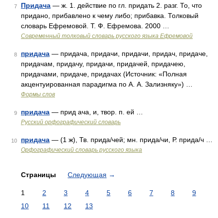
Придача
— ж. 1. действие по гл. придать 2. разг. То, что
7
придано, прибавлено к чему либо; прибавка. Толковый
словарь Ефремовой. Т. Ф. Ефремова. 2000 …
Современный толковый словарь русского языка Ефремовой
придача
— придача, придачи, придачи, придач, придаче,
8
придачам, придачу, придачи, придачей, придачею,
придачами, придаче, придачах (Источник: «Полная
акцентуированная парадигма по А. А. Зализняку») …
Формы слов
придача
— прид ача, и, твор. п. ей …
9
Русский орфографический словарь
придача
— (1 ж), Тв. прида/чей; мн. прида/чи, Р. прида/ч …
10
Орфографический словарь русского языка
Страницы
Следующая
→
1
2
3
4
5
6
7
8
9
10
11
12
13